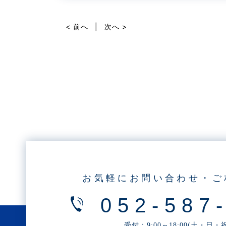
c
e
e
< 前へ
|
次へ >
b
o
o
k
お気軽にお問い合わせ・ご
052-587
受付：9:00～18:00(土・日