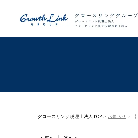
グロースリンク税理士法人TOP
>
お知らせ
>
【
< 前へ
|
次へ >