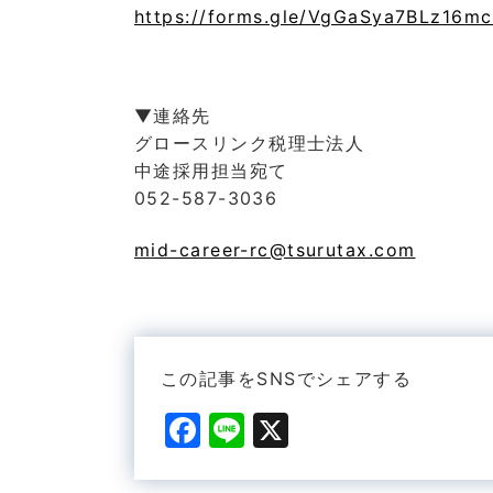
https://forms.gle/VgGaSya7BLz16m
▼連絡先
グロースリンク税理士法人
中途採用担当宛て
052-587-3036
mid-career-rc@tsurutax.com
この記事をSNSでシェアする
F
Li
X
a
n