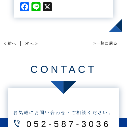
F
Li
X
a
n
c
e
e
b
>一覧に戻る
< 前へ
|
次へ >
o
o
CONTACT
k
お気軽にお問い合わせ・ご相談ください。
052-587-3036