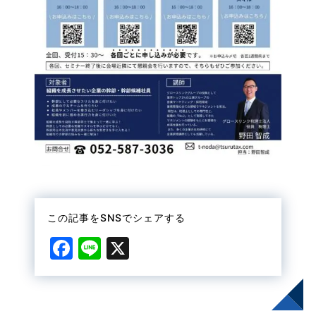
この記事をSNSでシェアする
F
Li
X
a
n
c
e
e