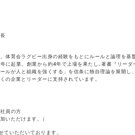
社長
長。体育会ラグビー出身の経験をもとにルールと論理を基
15年に起業。創業から約4年で上場を
果たし､著書『リーダ
ルールが人と組織を
強くする」を信条に独自理論を展開し
多くの企業とリーダーに支持されています。
部社員の方
参加いただけます。）
せていただいております。