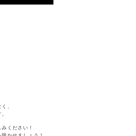
なく、
す。
しみください！
を咲かせましょう！