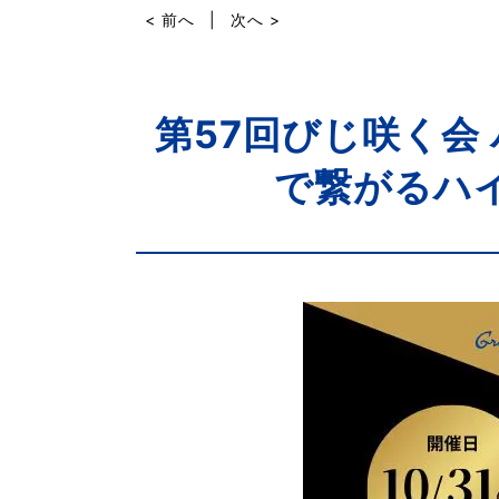
< 前へ
|
次へ >
第57回びじ咲く会
で繋がるハイ