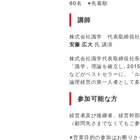
60名 ※先着順
講師
株式会社識学 代表取締役
安藤 広大
氏 講演
株式会社識学代表取締役社
「識学」理論を確立し､20
などがベストセラーに。「
論理経営の第一人者として
参加可能な方
経営者及び後継者、経営幹
（顧問先さまでなくてもご
※営業目的の参加はお断りさ