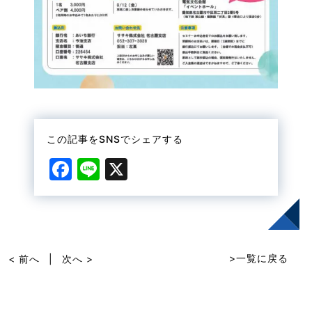
この記事をSNSでシェアする
F
Li
X
a
n
c
e
e
b
>一覧に戻る
< 前へ
|
次へ >
o
o