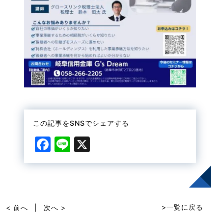
この記事をSNSでシェアする
F
Li
X
a
n
c
e
e
b
>一覧に戻る
< 前へ
|
次へ >