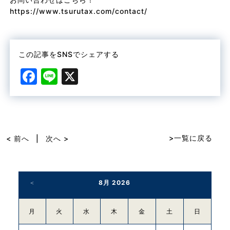
https://www.tsurutax.com/contact/
この記事をSNSでシェアする
F
Li
X
a
n
c
e
e
b
>一覧に戻る
< 前へ
|
次へ >
o
o
8月 2026
k
月
火
水
木
金
土
日