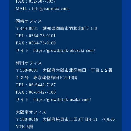
FAX：052-587-3037
・2022年11月(10記事)
MAIL：info@tsurutax.com
・2022年10月(7記事)
岡崎オフィス
・2022年9月(1記事)
〒444-0831 愛知県岡崎市羽根北町2-1-8
・2022年8月(1記事)
TEL：
0564-73-0101
FAX：0564-73-0100
・2022年7月(2記事)
サイト：
https://growthlink-okazaki.com/
・2022年6月(2記事)
梅田オフィス
・2022年5月(1記事)
〒530-0001 大阪府大阪市北区梅田一丁目１２番
・2022年4月(2記事)
１２号 東京建物梅田ビル13階
TEL：
06-6442-7187
・2022年3月(3記事)
FAX：06-6442-7186
・2022年2月(4記事)
サイト：
https://growthlink-osaka.com/
・2022年1月(1記事)
大阪南オフィス
・2021年12月(2記事)
〒580-0016 大阪府松原市上田3丁目4-11 ペルル
・2021年11月(7記事)
YTK 6階