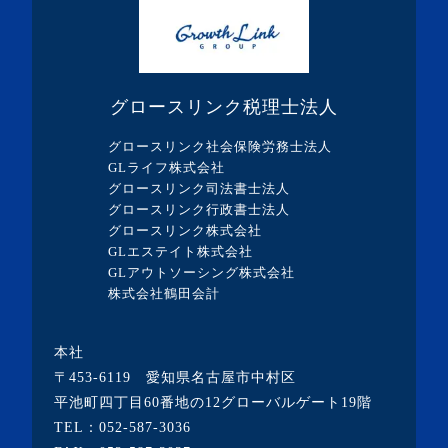
・2023年12月(5記事)
・2023年11月(3記事)
・2023年10月(1記事)
グロースリンク税理士法人
・2023年9月(5記事)
グロースリンク社会保険労務士法人
・2023年8月(13記事)
GLライフ株式会社
グロースリンク司法書士法人
・2023年7月(9記事)
グロースリンク行政書士法人
・2023年6月(1記事)
グロースリンク株式会社
GLエステイト株式会社
・2023年5月(3記事)
GLアウトソーシング株式会社
・2023年4月(4記事)
株式会社鶴田会計
・2023年3月(10記事)
本社
・2023年2月(2記事)
〒453-6119 愛知県名古屋市中村区
・2023年1月(1記事)
平池町四丁目60番地の12グローバルゲート19階
TEL：
052-587-3036
・2022年12月(2記事)