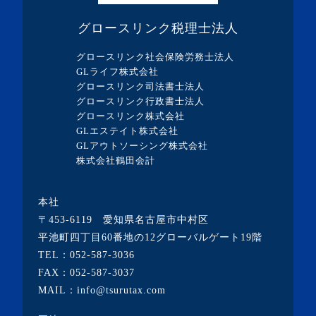
・2023年10月(1記事)
グロースリンク税理士法人
・2023年9月(5記事)
グロースリンク社会保険労務士法人
・2023年8月(13記事)
GLライフ株式会社
グロースリンク司法書士法人
・2023年7月(9記事)
グロースリンク行政書士法人
・2023年6月(1記事)
グロースリンク株式会社
GLエステイト株式会社
・2023年5月(3記事)
GLアウトソーシング株式会社
・2023年4月(4記事)
株式会社鶴田会計
・2023年3月(10記事)
本社
・2023年2月(2記事)
〒453-6119 愛知県名古屋市中村区
・2023年1月(1記事)
平池町四丁目60番地の12グローバルゲート19階
TEL：
052-587-3036
・2022年12月(2記事)
FAX：052-587-3037
・2022年11月(10記事)
MAIL：info@tsurutax.com
・2022年10月(7記事)