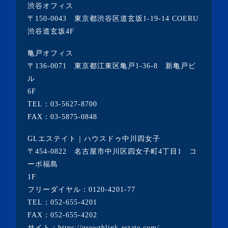
渋谷オフィス
・2021年8月(6記事)
〒150-0043 東京都渋谷区道玄坂1-19-14 COERU
・2021年7月(3記事)
渋谷道玄坂4F
・2021年6月(5記事)
亀戸オフィス
・2021年5月(2記事)
〒136-0071 東京都江東区亀戸1-36-8 新亀戸ビ
ル
・2021年4月(4記事)
6F
・2021年3月(6記事)
TEL：
03-5627-8700
・2021年2月(3記事)
FAX：03-5875-0848
・2021年1月(3記事)
GLエステイト｜ハウスドゥ中川四女子
・2020年12月(7記事)
〒454-0822 名古屋市中川区四女子町4丁目1 コ
ーポ福島
・2020年11月(5記事)
1F
・2020年10月(3記事)
フリーダイヤル：
0120-4201-77
TEL：
052-655-4201
・2020年9月(8記事)
FAX：052-655-4202
・2020年8月(5記事)
サイト：
https://growthlink-estate.com/