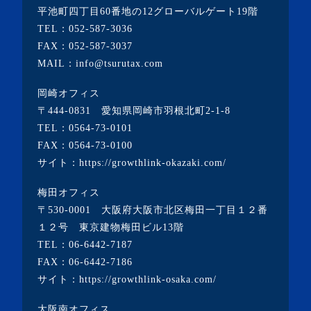
・2023年1月(1記事)
平池町四丁目60番地の12グローバルゲート19階
TEL：
052-587-3036
・2022年12月(2記事)
FAX：052-587-3037
・2022年11月(10記事)
MAIL：info@tsurutax.com
・2022年10月(7記事)
岡崎オフィス
・2022年9月(1記事)
〒444-0831 愛知県岡崎市羽根北町2-1-8
・2022年8月(1記事)
TEL：
0564-73-0101
FAX：0564-73-0100
・2022年7月(2記事)
サイト：
https://growthlink-okazaki.com/
・2022年6月(2記事)
梅田オフィス
・2022年5月(1記事)
〒530-0001 大阪府大阪市北区梅田一丁目１２番
・2022年4月(2記事)
１２号 東京建物梅田ビル13階
TEL：
06-6442-7187
・2022年3月(3記事)
FAX：06-6442-7186
・2022年2月(4記事)
サイト：
https://growthlink-osaka.com/
・2022年1月(1記事)
大阪南オフィス