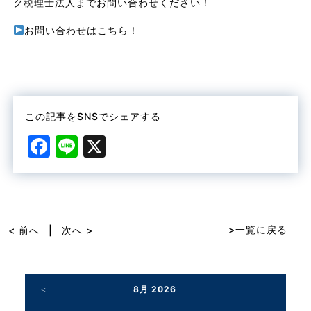
ク税理士法人までお問い合わせください！
お問い合わせはこちら！
この記事をSNSでシェアする
F
Li
X
a
n
c
e
e
b
>一覧に戻る
< 前へ
|
次へ >
o
o
8月 2026
k