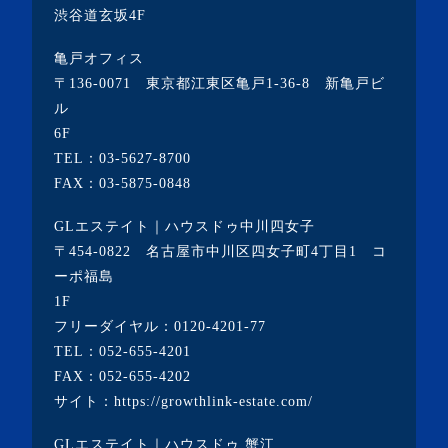
・2021年7月(3記事)
渋谷道玄坂4F
・2021年6月(5記事)
亀戸オフィス
・2021年5月(2記事)
〒136-0071 東京都江東区亀戸1-36-8 新亀戸ビ
ル
・2021年4月(4記事)
6F
・2021年3月(6記事)
TEL：
03-5627-8700
・2021年2月(3記事)
FAX：03-5875-0848
・2021年1月(3記事)
GLエステイト｜ハウスドゥ中川四女子
・2020年12月(7記事)
〒454-0822 名古屋市中川区四女子町4丁目1 コ
ーポ福島
・2020年11月(5記事)
1F
・2020年10月(3記事)
フリーダイヤル：
0120-4201-77
TEL：
052-655-4201
・2020年9月(8記事)
FAX：052-655-4202
・2020年8月(5記事)
サイト：
https://growthlink-estate.com/
・2020年7月(6記事)
GLエステイト｜ハウスドゥ 蟹江