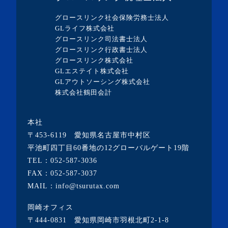
・2023年9月(5記事)
グロースリンク社会保険労務士法人
・2023年8月(13記事)
GLライフ株式会社
グロースリンク司法書士法人
・2023年7月(9記事)
グロースリンク行政書士法人
・2023年6月(1記事)
グロースリンク株式会社
GLエステイト株式会社
・2023年5月(3記事)
GLアウトソーシング株式会社
・2023年4月(4記事)
株式会社鶴田会計
・2023年3月(10記事)
本社
・2023年2月(2記事)
〒453-6119 愛知県名古屋市中村区
・2023年1月(1記事)
平池町四丁目60番地の12グローバルゲート19階
TEL：
052-587-3036
・2022年12月(2記事)
FAX：052-587-3037
・2022年11月(10記事)
MAIL：info@tsurutax.com
・2022年10月(7記事)
岡崎オフィス
・2022年9月(1記事)
〒444-0831 愛知県岡崎市羽根北町2-1-8