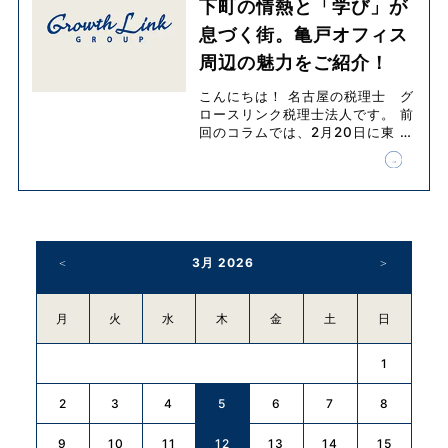
下町の情熱と「学び」が
息づく街。亀戸オフィス
周辺の魅力をご紹介！
こんにちは！ 名古屋の税理士 グ
ロースリンク税理士法人です。 前
回のコラムでは、2月20日に東
…
3月 2026
月
火
水
木
金
土
日
1
2
3
4
5
6
7
8
9
10
11
12
13
14
15