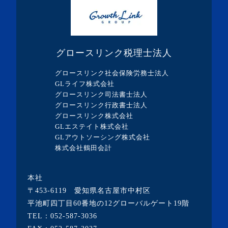
・2023年12月(5記事)
・2023年11月(3記事)
・2023年10月(1記事)
グロースリンク税理士法人
・2023年9月(5記事)
グロースリンク社会保険労務士法人
・2023年8月(13記事)
GLライフ株式会社
グロースリンク司法書士法人
・2023年7月(9記事)
グロースリンク行政書士法人
・2023年6月(1記事)
グロースリンク株式会社
GLエステイト株式会社
・2023年5月(3記事)
GLアウトソーシング株式会社
・2023年4月(4記事)
株式会社鶴田会計
・2023年3月(10記事)
本社
・2023年2月(2記事)
〒453-6119 愛知県名古屋市中村区
・2023年1月(1記事)
平池町四丁目60番地の12グローバルゲート19階
TEL：
052-587-3036
・2022年12月(2記事)