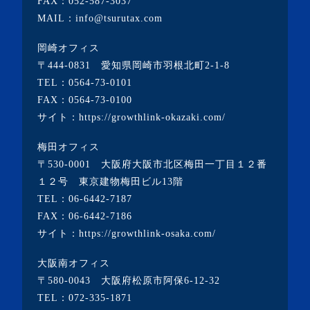
FAX：052-587-3037
・2022年11月(10記事)
MAIL：info@tsurutax.com
・2022年10月(7記事)
岡崎オフィス
・2022年9月(1記事)
〒444-0831 愛知県岡崎市羽根北町2-1-8
・2022年8月(1記事)
TEL：
0564-73-0101
FAX：0564-73-0100
・2022年7月(2記事)
サイト：
https://growthlink-okazaki.com/
・2022年6月(2記事)
梅田オフィス
・2022年5月(1記事)
〒530-0001 大阪府大阪市北区梅田一丁目１２番
・2022年4月(2記事)
１２号 東京建物梅田ビル13階
TEL：
06-6442-7187
・2022年3月(3記事)
FAX：06-6442-7186
・2022年2月(4記事)
サイト：
https://growthlink-osaka.com/
・2022年1月(1記事)
大阪南オフィス
・2021年12月(2記事)
〒580-0043 大阪府松原市阿保6-12-32
・2021年11月(7記事)
TEL：
072-335-1871