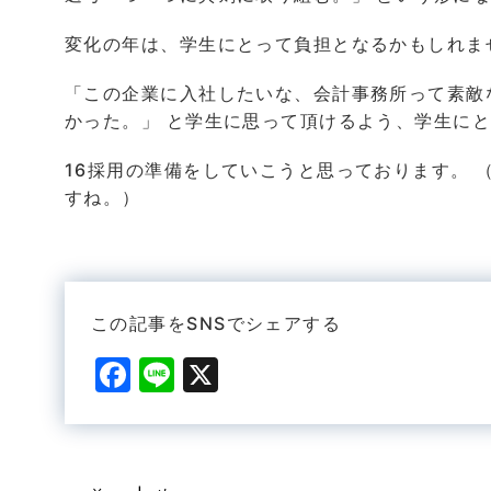
変化の年は、学生にとって負担となるかもしれま
「この企業に入社したいな、会計事務所って素敵
かった。」 と学生に思って頂けるよう、学生に
16採用の準備をしていこうと思っております。 
すね。）
この記事をSNSでシェアする
F
Li
X
a
n
c
e
e