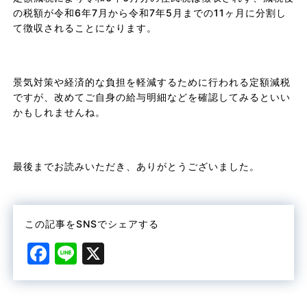
の税額が令和6年7月から令和7年5月までの11ヶ月に分割し
て徴収されることになります。
景気対策や経済的な負担を軽減するために行われる定額減税
ですが、改めてご自身の給与明細などを確認してみるといい
かもしれませんね。
最後までお読みいただき、ありがとうございました。
この記事をSNSでシェアする
F
Li
X
a
n
c
e