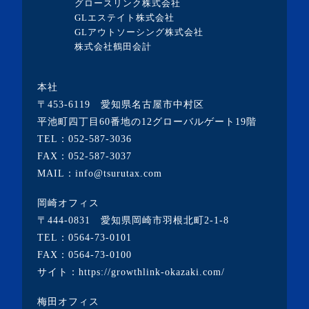
グロースリンク株式会社
GLエステイト株式会社
・2023年5月(3記事)
GLアウトソーシング株式会社
・2023年4月(4記事)
株式会社鶴田会計
・2023年3月(10記事)
本社
・2023年2月(2記事)
〒453-6119 愛知県名古屋市中村区
・2023年1月(1記事)
平池町四丁目60番地の12グローバルゲート19階
TEL：
052-587-3036
・2022年12月(2記事)
FAX：052-587-3037
・2022年11月(10記事)
MAIL：info@tsurutax.com
・2022年10月(7記事)
岡崎オフィス
・2022年9月(1記事)
〒444-0831 愛知県岡崎市羽根北町2-1-8
・2022年8月(1記事)
TEL：
0564-73-0101
FAX：0564-73-0100
・2022年7月(2記事)
サイト：
https://growthlink-okazaki.com/
・2022年6月(2記事)
梅田オフィス
・2022年5月(1記事)