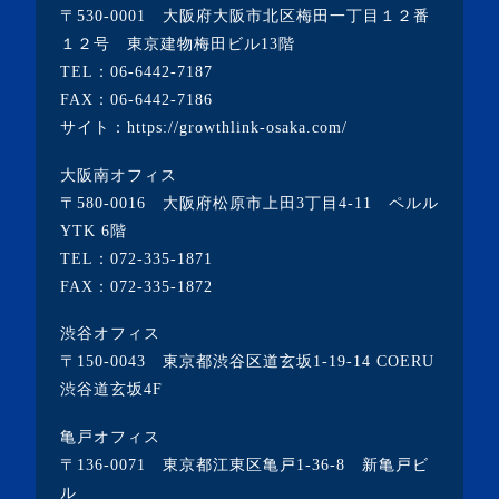
〒530-0001 大阪府大阪市北区梅田一丁目１２番
・2022年4月(2記事)
１２号 東京建物梅田ビル13階
TEL：
06-6442-7187
・2022年3月(3記事)
FAX：06-6442-7186
・2022年2月(4記事)
サイト：
https://growthlink-osaka.com/
・2022年1月(1記事)
大阪南オフィス
・2021年12月(2記事)
〒580-0016 大阪府松原市上田3丁目4-11 ペルル
・2021年11月(7記事)
YTK 6階
TEL：
072-335-1871
・2021年10月(3記事)
FAX：072-335-1872
・2021年9月(5記事)
渋谷オフィス
・2021年8月(6記事)
〒150-0043 東京都渋谷区道玄坂1-19-14 COERU
・2021年7月(3記事)
渋谷道玄坂4F
・2021年6月(5記事)
亀戸オフィス
・2021年5月(2記事)
〒136-0071 東京都江東区亀戸1-36-8 新亀戸ビ
ル
・2021年4月(4記事)