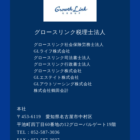
・2021年1月(1記事)
・2020年12月(1記事)
・2020年11月(2記事)
グロースリンク税理士法人
・2020年10月(1記事)
グロースリンク社会保険労務士法人
・2020年7月(3記事)
GLライフ株式会社
グロースリンク司法書士法人
・2020年6月(2記事)
グロースリンク行政書士法人
・2020年5月(1記事)
グロースリンク株式会社
GLエステイト株式会社
・2020年4月(5記事)
GLアウトソーシング株式会社
・2020年3月(4記事)
株式会社鶴田会計
・2020年2月(2記事)
本社
・2020年1月(1記事)
〒453-6119 愛知県名古屋市中村区
・2019年12月(19記事)
平池町四丁目60番地の12グローバルゲート19階
TEL：
052-587-3036
・2018年6月(1記事)