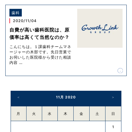
歯科
2020/11/04
自費が高い歯科医院は、原
価率は高くて当然なのか？
こんにちは。１課歯科チームマネ
ージャーの木部です。先日営業で
お伺いした医院様から受けた相談
内容
…
11月 2020
月
火
水
木
金
土
日
1