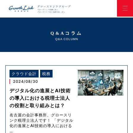
Q&Aコラム
Q&A COLUMN
クラウド会計
税務
2024/08/30
デジタル化の進展とAI技術
の導入における税理士法人
の役割と取り組みとは？
名古屋の会計事務所、グロースリ
ンク税理士法人です！ 「デジタル
化の進展とAI技術の導入における
…