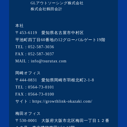
GLアウトソーシング株式会社
・2020年3月(4記事)
株式会社鶴田会計
・2020年2月(2記事)
本社
・2020年1月(1記事)
〒453-6119 愛知県名古屋市中村区
・2019年12月(19記事)
平池町四丁目60番地の12グローバルゲート19階
TEL：
052-587-3036
・2018年6月(1記事)
FAX：052-587-3037
・2017年7月(1記事)
MAIL：info@tsurutax.com
・2016年8月(1記事)
岡崎オフィス
・2016年6月(2記事)
〒444-0831 愛知県岡崎市羽根北町2-1-8
・2016年5月(1記事)
TEL：
0564-73-0101
FAX：0564-73-0100
・2016年4月(2記事)
サイト：
https://growthlink-okazaki.com/
・2016年3月(4記事)
梅田オフィス
〒530-0001 大阪府大阪市北区梅田一丁目１２番