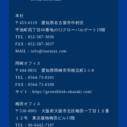
・2020年2月(2記事)
本社
・2020年1月(1記事)
〒453-6119 愛知県名古屋市中村区
・2019年12月(19記事)
平池町四丁目60番地の12グローバルゲート19階
TEL：
052-587-3036
・2018年6月(1記事)
FAX：052-587-3037
・2017年7月(1記事)
MAIL：info@tsurutax.com
・2016年8月(1記事)
岡崎オフィス
・2016年6月(2記事)
〒444-0831 愛知県岡崎市羽根北町2-1-8
・2016年5月(1記事)
TEL：
0564-73-0101
FAX：0564-73-0100
・2016年4月(2記事)
サイト：
https://growthlink-okazaki.com/
・2016年3月(4記事)
梅田オフィス
〒530-0001 大阪府大阪市北区梅田一丁目１２番
１２号 東京建物梅田ビル13階
TEL：
06-6442-7187