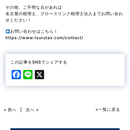
その他、ご不明な点があれば
名古屋の税理士、グロースリンク税理士法人までお問い合わ
せください！
お問い合わせはこちら！
https://www.tsurutax.com/contact/
この記事をSNSでシェアする
F
Li
X
a
n
c
e
e
b
>一覧に戻る
< 前へ
|
次へ >
o