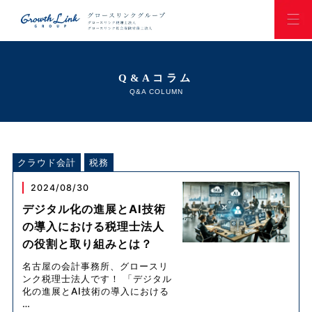
Q&Aコラム
Q&A COLUMN
クラウド会計
税務
2024/08/30
デジタル化の進展とAI技術
の導入における税理士法人
の役割と取り組みとは？
名古屋の会計事務所、グロースリ
ンク税理士法人です！ 「デジタル
化の進展とAI技術の導入における
…