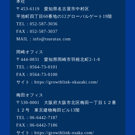
本社
・2020年1月(1記事)
〒453-6119 愛知県名古屋市中村区
・2019年12月(19記事)
平池町四丁目60番地の12グローバルゲート19階
TEL：
052-587-3036
・2018年6月(1記事)
FAX：052-587-3037
・2017年7月(1記事)
MAIL：info@tsurutax.com
・2016年8月(1記事)
岡崎オフィス
・2016年6月(2記事)
〒444-0831 愛知県岡崎市羽根北町2-1-8
・2016年5月(1記事)
TEL：
0564-73-0101
FAX：0564-73-0100
・2016年4月(2記事)
サイト：
https://growthlink-okazaki.com/
・2016年3月(4記事)
梅田オフィス
〒530-0001 大阪府大阪市北区梅田一丁目１２番
１２号 東京建物梅田ビル13階
TEL：
06-6442-7187
FAX：06-6442-7186
サイト：
https://growthlink-osaka.com/