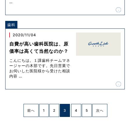
…
歯科
2020/11/04
自費が高い歯科医院は、原
価率は高くて当然なのか？
こんにちは。１課歯科チームマネ
ージャーの木部です。先日営業で
お伺いした医院様から受けた相談
内容
…
前へ
1
2
3
4
5
次へ