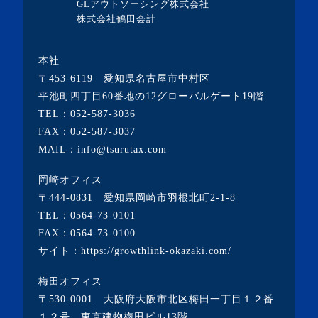
GLアウトソーシング株式会社
・2020年3月(4記事)
株式会社鶴田会計
・2020年2月(2記事)
本社
・2020年1月(1記事)
〒453-6119 愛知県名古屋市中村区
・2019年12月(19記事)
平池町四丁目60番地の12グローバルゲート19階
TEL：
052-587-3036
・2018年6月(1記事)
FAX：052-587-3037
・2017年7月(1記事)
MAIL：info@tsurutax.com
・2016年8月(1記事)
岡崎オフィス
・2016年6月(2記事)
〒444-0831 愛知県岡崎市羽根北町2-1-8
・2016年5月(1記事)
TEL：
0564-73-0101
FAX：0564-73-0100
・2016年4月(2記事)
サイト：
https://growthlink-okazaki.com/
・2016年3月(4記事)
梅田オフィス
〒530-0001 大阪府大阪市北区梅田一丁目１２番
１２号 東京建物梅田ビル13階