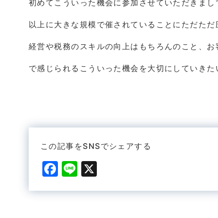
初めてこういった機会に参加させていただきまし
以上に大きな規模で催されていることにただただ
経営や税務のスキルの向上はもちろんのこと、お
で感じられるこういった機会を大切にしていきた
白
この記事をSNSでシェアする
F
Li
X
a
n
c
e
e