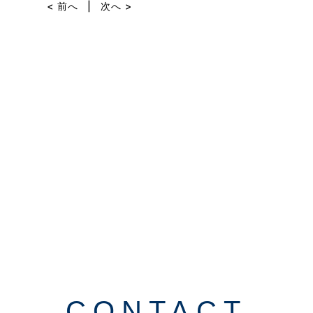
< 前へ
|
次へ >
b
o
o
k
CONTACT