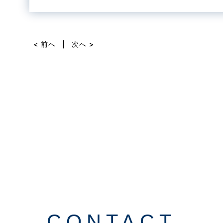
a
n
c
e
e
< 前へ
|
次へ >
b
o
o
k
CONTACT