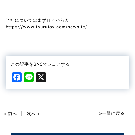
当社についてはまずＨＰから☆
https://www.tsurutax.com/newsite/
この記事をSNSでシェアする
F
Li
X
a
n
c
e
e
b
>一覧に戻る
< 前へ
|
次へ >
o
o