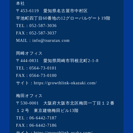
本社
・2023年2月(2記事)
〒453-6119 愛知県名古屋市中村区
・2023年1月(1記事)
平池町四丁目60番地の12グローバルゲート19階
TEL：
052-587-3036
・2022年12月(2記事)
FAX：052-587-3037
・2022年11月(10記事)
MAIL：info@tsurutax.com
・2022年10月(7記事)
岡崎オフィス
・2022年9月(1記事)
〒444-0831 愛知県岡崎市羽根北町2-1-8
・2022年8月(1記事)
TEL：
0564-73-0101
FAX：0564-73-0100
・2022年7月(2記事)
サイト：
https://growthlink-okazaki.com/
・2022年6月(2記事)
梅田オフィス
・2022年5月(1記事)
〒530-0001 大阪府大阪市北区梅田一丁目１２番
・2022年4月(2記事)
１２号 東京建物梅田ビル13階
TEL：
06-6442-7187
・2022年3月(3記事)
FAX：06-6442-7186
・2022年2月(4記事)
サイト：
https://growthlink-osaka.com/