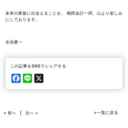
未来の家族に出会えることを、 鶴田会計一同、心より楽しみ
にしております。
水谷優一
この記事をSNSでシェアする
F
Li
X
a
n
c
e
e
b
>一覧に戻る
< 前へ
|
次へ >
o