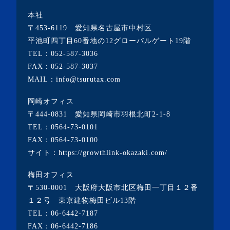
・2023年3月(10記事)
本社
・2023年2月(2記事)
〒453-6119 愛知県名古屋市中村区
・2023年1月(1記事)
平池町四丁目60番地の12グローバルゲート19階
TEL：
052-587-3036
・2022年12月(2記事)
FAX：052-587-3037
・2022年11月(10記事)
MAIL：info@tsurutax.com
・2022年10月(7記事)
岡崎オフィス
・2022年9月(1記事)
〒444-0831 愛知県岡崎市羽根北町2-1-8
・2022年8月(1記事)
TEL：
0564-73-0101
FAX：0564-73-0100
・2022年7月(2記事)
サイト：
https://growthlink-okazaki.com/
・2022年6月(2記事)
梅田オフィス
・2022年5月(1記事)
〒530-0001 大阪府大阪市北区梅田一丁目１２番
・2022年4月(2記事)
１２号 東京建物梅田ビル13階
TEL：
06-6442-7187
・2022年3月(3記事)
FAX：06-6442-7186