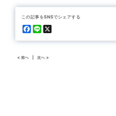
この記事をSNSでシェアする
F
Li
X
a
n
c
e
e
< 前へ
|
次へ >
b
o
o
k