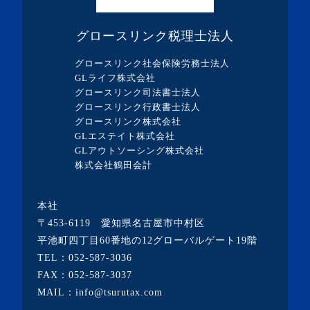
・2023年10月(1記事)
グロースリンク税理士法人
・2023年9月(5記事)
グロースリンク社会保険労務士法人
・2023年8月(13記事)
GLライフ株式会社
グロースリンク司法書士法人
・2023年7月(9記事)
グロースリンク行政書士法人
・2023年6月(1記事)
グロースリンク株式会社
GLエステイト株式会社
・2023年5月(3記事)
GLアウトソーシング株式会社
・2023年4月(4記事)
株式会社鶴田会計
・2023年3月(10記事)
本社
・2023年2月(2記事)
〒453-6119 愛知県名古屋市中村区
・2023年1月(1記事)
平池町四丁目60番地の12グローバルゲート19階
TEL：
052-587-3036
・2022年12月(2記事)
FAX：052-587-3037
・2022年11月(10記事)
MAIL：info@tsurutax.com
・2022年10月(7記事)