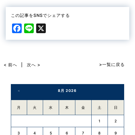
この記事をSNSでシェアする
F
Li
X
a
n
c
e
e
b
>一覧に戻る
< 前へ
|
次へ >
o
o
8月 2026
k
月
火
水
木
金
土
日
1
2
3
4
5
6
7
8
9