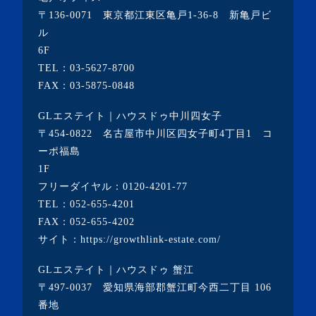
・2021年5月(2記事)
〒136-0071 東京都江東区亀戸1-36-8 新亀戸ビ
ル
・2021年4月(4記事)
6F
・2021年3月(6記事)
TEL：
03-5627-8700
・2021年2月(3記事)
FAX：03-5875-0848
・2021年1月(3記事)
GLエステイト｜ハウスドゥ中川四女子
・2020年12月(7記事)
〒454-0822 名古屋市中川区四女子町4丁目1 コ
ーポ福島
・2020年11月(5記事)
1F
・2020年10月(3記事)
フリーダイヤル：
0120-4201-77
TEL：
052-655-4201
・2020年9月(8記事)
FAX：052-655-4202
・2020年8月(5記事)
サイト：
https://growthlink-estate.com/
・2020年7月(6記事)
GLエステイト｜ハウスドゥ 蟹江
・2020年6月(9記事)
〒497-0037 愛知県海部郡蟹江町今西二丁目 106
・2020年5月(5記事)
番地