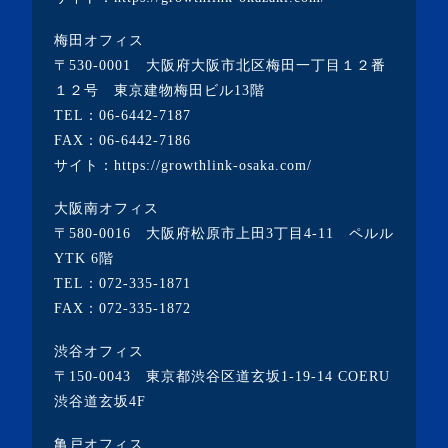
・2022年6月(2記事)
梅田オフィス
・2022年5月(1記事)
〒530-0001 大阪府大阪市北区梅田一丁目１２番
・2022年4月(2記事)
１２号 東京建物梅田ビル13階
TEL：
06-6442-7187
・2022年3月(3記事)
FAX：06-6442-7186
・2022年2月(4記事)
サイト：
https://growthlink-osaka.com/
・2022年1月(1記事)
大阪南オフィス
・2021年12月(2記事)
〒580-0016 大阪府松原市上田3丁目4-11 ペルル
・2021年11月(7記事)
YTK 6階
TEL：
072-335-1871
・2021年10月(3記事)
FAX：072-335-1872
・2021年9月(5記事)
渋谷オフィス
・2021年8月(6記事)
〒150-0043 東京都渋谷区道玄坂1-19-14 COERU
・2021年7月(3記事)
渋谷道玄坂4F
・2021年6月(5記事)
亀戸オフィス