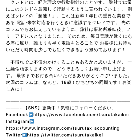
クレドとは、経営理念や行動指針のことです。 弊社では常
にこのクレドを意識して行動するように言われています。 例
えばクレドの「超速！」。これは新卒１年目の重要な業務で
ある 電話·来客対応を行うときに意識するクレドです。 先の
コラムでもお伝えしているように、弊社は事務所移転後、フ
リーアドレスとなりました。 そのため、毎日電話が近くにあ
る席に座り、誰よりも早く電話をとることで お客様にお待ち
いただく時間を少しでも短くできるよう努めております！
不慣れでご不便おかけすることもあるかと思いますが、 一
生懸命頑張りますので、どうぞよろしくお願い申し上げま
す。 最後までお付き合いいただきありがとうございました。
次回のコラムは、なんと、18歳！ぴちぴちの同期です！お楽
しみに！
———————————————————————————
———- 【SNS】更新中！気軽にフォローください。
Facebook
https://www.facebook.com/tsurutakaikei
Instagram
https://www.instagram.com/tsurutax_accounting
Twitter
https://twitter.com/tsurutakaikei