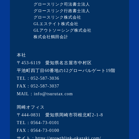
グロースリンク司法書士法人
・2023年7月(9記事)
グロースリンク行政書士法人
・2023年6月(1記事)
グロースリンク株式会社
GLエステイト株式会社
・2023年5月(3記事)
GLアウトソーシング株式会社
・2023年4月(4記事)
株式会社鶴田会計
・2023年3月(10記事)
本社
・2023年2月(2記事)
〒453-6119 愛知県名古屋市中村区
・2023年1月(1記事)
平池町四丁目60番地の12グローバルゲート19階
TEL：
052-587-3036
・2022年12月(2記事)
FAX：052-587-3037
・2022年11月(10記事)
MAIL：info@tsurutax.com
・2022年10月(7記事)
岡崎オフィス
・2022年9月(1記事)
〒444-0831 愛知県岡崎市羽根北町2-1-8
・2022年8月(1記事)
TEL：
0564-73-0101
FAX：0564-73-0100
・2022年7月(2記事)
サイト：
https://growthlink-okazaki.com/