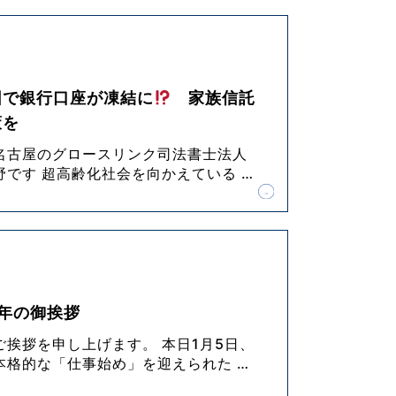
因で銀行口座が凍結に
家族信託
策を
名古屋のグロースリンク司法書士法人
野です 超高齢化社会を向かえている
…
新年の御挨拶
ご挨拶を申し上げます。 本日1月5日、
本格的な「仕事始め」を迎えられた
…