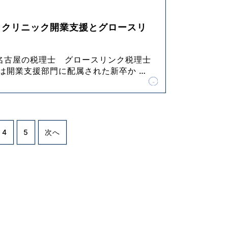
！クリニック開業支援とグロースリ
！
名古屋の税理士 グロースリンク税理士
回は開業支援部門に配属された新卒か
…
4
5
次へ