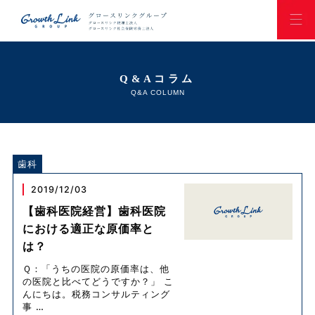
Q&Aコラム
Q&A COLUMN
歯科
2019/12/03
【歯科医院経営】歯科医院
における適正な原価率と
は？
Ｑ：「うちの医院の原価率は、他
の医院と比べてどうですか？」 こ
んにちは。税務コンサルティング
事
…