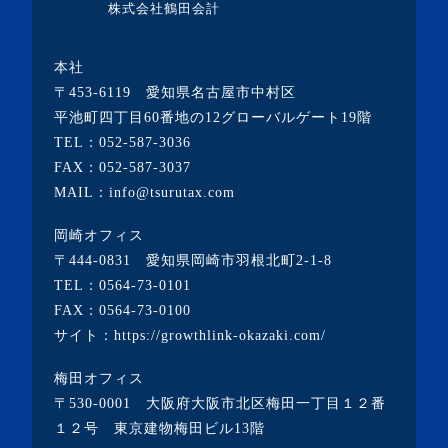
・2020年3月(4記事)
株式会社鶴田会計
・2020年2月(2記事)
本社
・2020年1月(1記事)
〒453-6119 愛知県名古屋市中村区
・2019年12月(19記事)
平池町四丁目60番地の12グローバルゲート19階
TEL：
052-587-3036
・2018年6月(1記事)
FAX：052-587-3037
・2017年7月(1記事)
MAIL：info@tsurutax.com
・2016年8月(1記事)
岡崎オフィス
・2016年6月(2記事)
〒444-0831 愛知県岡崎市羽根北町2-1-8
・2016年5月(1記事)
TEL：
0564-73-0101
FAX：0564-73-0100
・2016年4月(2記事)
サイト：
https://growthlink-okazaki.com/
・2016年3月(4記事)
梅田オフィス
〒530-0001 大阪府大阪市北区梅田一丁目１２番
１２号 東京建物梅田ビル13階