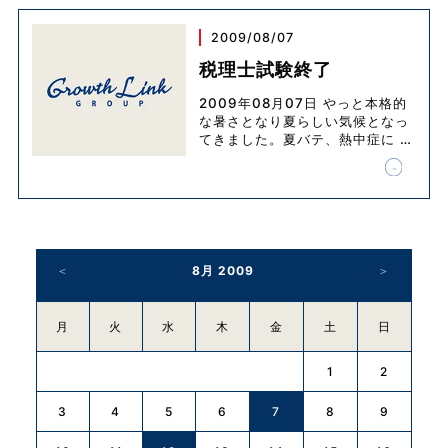
2009/08/07
税理士試験終了
2009年08月07日 やっと本格的
な暑さとなり夏らしい気候となっ
てきました。夏バテ、熱中症に
…
8月 2009
月
火
水
木
金
土
日
1
2
3
4
5
7
6
8
9