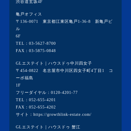
渋谷道玄坂4F
・2021年6月(5記事)
亀戸オフィス
・2021年5月(2記事)
〒136-0071 東京都江東区亀戸1-36-8 新亀戸ビ
ル
・2021年4月(4記事)
6F
・2021年3月(6記事)
TEL：
03-5627-8700
・2021年2月(3記事)
FAX：03-5875-0848
・2021年1月(3記事)
GLエステイト｜ハウスドゥ中川四女子
・2020年12月(7記事)
〒454-0822 名古屋市中川区四女子町4丁目1 コ
ーポ福島
・2020年11月(5記事)
1F
・2020年10月(3記事)
フリーダイヤル：
0120-4201-77
TEL：
052-655-4201
・2020年9月(8記事)
FAX：052-655-4202
・2020年8月(5記事)
サイト：
https://growthlink-estate.com/
・2020年7月(6記事)
GLエステイト｜ハウスドゥ 蟹江
・2020年6月(9記事)