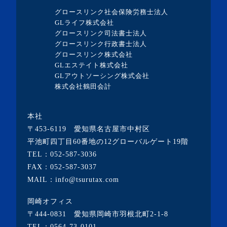
グロースリンク社会保険労務士法人
・2023年8月(13記事)
GLライフ株式会社
グロースリンク司法書士法人
・2023年7月(9記事)
グロースリンク行政書士法人
・2023年6月(1記事)
グロースリンク株式会社
GLエステイト株式会社
・2023年5月(3記事)
GLアウトソーシング株式会社
・2023年4月(4記事)
株式会社鶴田会計
・2023年3月(10記事)
本社
・2023年2月(2記事)
〒453-6119 愛知県名古屋市中村区
・2023年1月(1記事)
平池町四丁目60番地の12グローバルゲート19階
TEL：
052-587-3036
・2022年12月(2記事)
FAX：052-587-3037
・2022年11月(10記事)
MAIL：info@tsurutax.com
・2022年10月(7記事)
岡崎オフィス
・2022年9月(1記事)
〒444-0831 愛知県岡崎市羽根北町2-1-8
・2022年8月(1記事)
TEL：
0564-73-0101