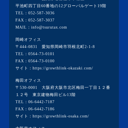
・2023年1月(1記事)
平池町四丁目60番地の12グローバルゲート19階
TEL：
052-587-3036
・2022年12月(2記事)
FAX：052-587-3037
・2022年11月(10記事)
MAIL：info@tsurutax.com
・2022年10月(7記事)
岡崎オフィス
・2022年9月(1記事)
〒444-0831 愛知県岡崎市羽根北町2-1-8
・2022年8月(1記事)
TEL：
0564-73-0101
FAX：0564-73-0100
・2022年7月(2記事)
サイト：
https://growthlink-okazaki.com/
・2022年6月(2記事)
梅田オフィス
・2022年5月(1記事)
〒530-0001 大阪府大阪市北区梅田一丁目１２番
・2022年4月(2記事)
１２号 東京建物梅田ビル13階
TEL：
06-6442-7187
・2022年3月(3記事)
FAX：06-6442-7186
・2022年2月(4記事)
サイト：
https://growthlink-osaka.com/
・2022年1月(1記事)