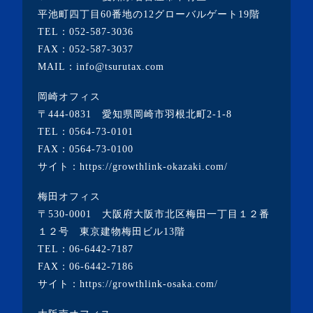
・2023年1月(1記事)
平池町四丁目60番地の12グローバルゲート19階
TEL：
052-587-3036
・2022年12月(2記事)
FAX：052-587-3037
・2022年11月(10記事)
MAIL：info@tsurutax.com
・2022年10月(7記事)
岡崎オフィス
・2022年9月(1記事)
〒444-0831 愛知県岡崎市羽根北町2-1-8
・2022年8月(1記事)
TEL：
0564-73-0101
FAX：0564-73-0100
・2022年7月(2記事)
サイト：
https://growthlink-okazaki.com/
・2022年6月(2記事)
梅田オフィス
・2022年5月(1記事)
〒530-0001 大阪府大阪市北区梅田一丁目１２番
・2022年4月(2記事)
１２号 東京建物梅田ビル13階
TEL：
06-6442-7187
・2022年3月(3記事)
FAX：06-6442-7186
・2022年2月(4記事)
サイト：
https://growthlink-osaka.com/
・2022年1月(1記事)