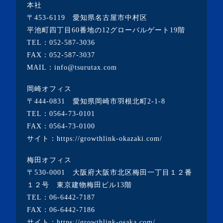
本社
・2023年2月(2記事)
〒453-6119 愛知県名古屋市中村区
・2023年1月(1記事)
平池町四丁目60番地の12グローバルゲート19階
TEL：
052-587-3036
・2022年12月(2記事)
FAX：052-587-3037
・2022年11月(10記事)
MAIL：info@tsurutax.com
・2022年10月(7記事)
岡崎オフィス
・2022年9月(1記事)
〒444-0831 愛知県岡崎市羽根北町2-1-8
・2022年8月(1記事)
TEL：
0564-73-0101
FAX：0564-73-0100
・2022年7月(2記事)
サイト：
https://growthlink-okazaki.com/
・2022年6月(2記事)
梅田オフィス
・2022年5月(1記事)
〒530-0001 大阪府大阪市北区梅田一丁目１２番
・2022年4月(2記事)
１２号 東京建物梅田ビル13階
TEL：
06-6442-7187
・2022年3月(3記事)
FAX：06-6442-7186
・2022年2月(4記事)
サイト：
https://growthlink-osaka.com/