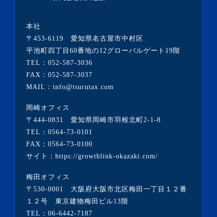
・2023年3月(10記事)
本社
・2023年2月(2記事)
〒453-6119 愛知県名古屋市中村区
・2023年1月(1記事)
平池町四丁目60番地の12グローバルゲート19階
TEL：
052-587-3036
・2022年12月(2記事)
FAX：052-587-3037
・2022年11月(10記事)
MAIL：info@tsurutax.com
・2022年10月(7記事)
岡崎オフィス
・2022年9月(1記事)
〒444-0831 愛知県岡崎市羽根北町2-1-8
・2022年8月(1記事)
TEL：
0564-73-0101
FAX：0564-73-0100
・2022年7月(2記事)
サイト：
https://growthlink-okazaki.com/
・2022年6月(2記事)
梅田オフィス
・2022年5月(1記事)
〒530-0001 大阪府大阪市北区梅田一丁目１２番
・2022年4月(2記事)
１２号 東京建物梅田ビル13階
TEL：
06-6442-7187
・2022年3月(3記事)