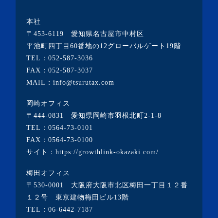
・2023年3月(10記事)
本社
・2023年2月(2記事)
〒453-6119 愛知県名古屋市中村区
・2023年1月(1記事)
平池町四丁目60番地の12グローバルゲート19階
TEL：
052-587-3036
・2022年12月(2記事)
FAX：052-587-3037
・2022年11月(10記事)
MAIL：info@tsurutax.com
・2022年10月(7記事)
岡崎オフィス
・2022年9月(1記事)
〒444-0831 愛知県岡崎市羽根北町2-1-8
・2022年8月(1記事)
TEL：
0564-73-0101
FAX：0564-73-0100
・2022年7月(2記事)
サイト：
https://growthlink-okazaki.com/
・2022年6月(2記事)
梅田オフィス
・2022年5月(1記事)
〒530-0001 大阪府大阪市北区梅田一丁目１２番
・2022年4月(2記事)
１２号 東京建物梅田ビル13階
TEL：
06-6442-7187
・2022年3月(3記事)