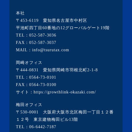
・2023年3月(10記事)
本社
・2023年2月(2記事)
〒453-6119 愛知県名古屋市中村区
・2023年1月(1記事)
平池町四丁目60番地の12グローバルゲート19階
TEL：
052-587-3036
・2022年12月(2記事)
FAX：052-587-3037
・2022年11月(10記事)
MAIL：info@tsurutax.com
・2022年10月(7記事)
岡崎オフィス
・2022年9月(1記事)
〒444-0831 愛知県岡崎市羽根北町2-1-8
・2022年8月(1記事)
TEL：
0564-73-0101
FAX：0564-73-0100
・2022年7月(2記事)
サイト：
https://growthlink-okazaki.com/
・2022年6月(2記事)
梅田オフィス
・2022年5月(1記事)
〒530-0001 大阪府大阪市北区梅田一丁目１２番
・2022年4月(2記事)
１２号 東京建物梅田ビル13階
TEL：
06-6442-7187
・2022年3月(3記事)