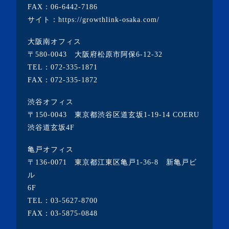
FAX：06-6442-7186
・2022年2月(4記事)
サイト：
https://growthlink-osaka.com/
・2022年1月(1記事)
大阪南オフィス
・2021年12月(2記事)
〒580-0043 大阪府松原市阿保6-12-32
・2021年11月(7記事)
TEL：
072-335-1871
FAX：072-335-1872
・2021年10月(3記事)
・2021年9月(5記事)
渋谷オフィス
〒150-0043 東京都渋谷区道玄坂1-19-14 COERU
・2021年8月(6記事)
渋谷道玄坂4F
・2021年7月(3記事)
亀戸オフィス
・2021年6月(5記事)
〒136-0071 東京都江東区亀戸1-36-8 新亀戸ビ
・2021年5月(2記事)
ル
6F
・2021年4月(4記事)
TEL：
03-5627-8700
・2021年3月(6記事)
FAX：03-5875-0848
・2021年2月(3記事)