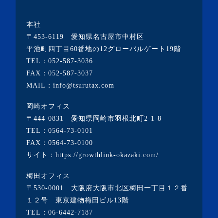
・2023年3月(10記事)
本社
・2023年2月(2記事)
〒453-6119 愛知県名古屋市中村区
・2023年1月(1記事)
平池町四丁目60番地の12グローバルゲート19階
TEL：
052-587-3036
・2022年12月(2記事)
FAX：052-587-3037
・2022年11月(10記事)
MAIL：info@tsurutax.com
・2022年10月(7記事)
岡崎オフィス
・2022年9月(1記事)
〒444-0831 愛知県岡崎市羽根北町2-1-8
・2022年8月(1記事)
TEL：
0564-73-0101
FAX：0564-73-0100
・2022年7月(2記事)
サイト：
https://growthlink-okazaki.com/
・2022年6月(2記事)
梅田オフィス
・2022年5月(1記事)
〒530-0001 大阪府大阪市北区梅田一丁目１２番
・2022年4月(2記事)
１２号 東京建物梅田ビル13階
TEL：
06-6442-7187
・2022年3月(3記事)