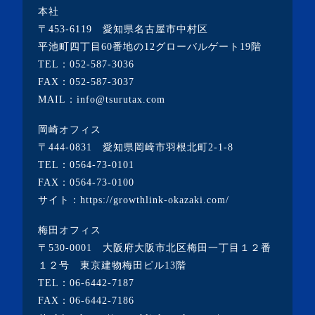
本社
・2023年2月(2記事)
〒453-6119 愛知県名古屋市中村区
・2023年1月(1記事)
平池町四丁目60番地の12グローバルゲート19階
TEL：
052-587-3036
・2022年12月(2記事)
FAX：052-587-3037
・2022年11月(10記事)
MAIL：info@tsurutax.com
・2022年10月(7記事)
岡崎オフィス
・2022年9月(1記事)
〒444-0831 愛知県岡崎市羽根北町2-1-8
・2022年8月(1記事)
TEL：
0564-73-0101
FAX：0564-73-0100
・2022年7月(2記事)
サイト：
https://growthlink-okazaki.com/
・2022年6月(2記事)
梅田オフィス
・2022年5月(1記事)
〒530-0001 大阪府大阪市北区梅田一丁目１２番
・2022年4月(2記事)
１２号 東京建物梅田ビル13階
TEL：
06-6442-7187
・2022年3月(3記事)
FAX：06-6442-7186
・2022年2月(4記事)