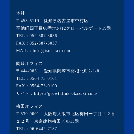
・2023年3月(10記事)
本社
・2023年2月(2記事)
〒453-6119 愛知県名古屋市中村区
・2023年1月(1記事)
平池町四丁目60番地の12グローバルゲート19階
TEL：
052-587-3036
・2022年12月(2記事)
FAX：052-587-3037
・2022年11月(10記事)
MAIL：info@tsurutax.com
・2022年10月(7記事)
岡崎オフィス
・2022年9月(1記事)
〒444-0831 愛知県岡崎市羽根北町2-1-8
・2022年8月(1記事)
TEL：
0564-73-0101
FAX：0564-73-0100
・2022年7月(2記事)
サイト：
https://growthlink-okazaki.com/
・2022年6月(2記事)
梅田オフィス
・2022年5月(1記事)
〒530-0001 大阪府大阪市北区梅田一丁目１２番
・2022年4月(2記事)
１２号 東京建物梅田ビル13階
TEL：
06-6442-7187
・2022年3月(3記事)