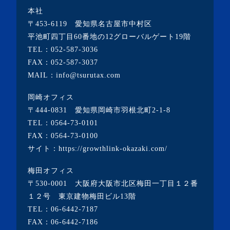
本社
・2023年2月(2記事)
〒453-6119 愛知県名古屋市中村区
・2023年1月(1記事)
平池町四丁目60番地の12グローバルゲート19階
TEL：
052-587-3036
・2022年12月(2記事)
FAX：052-587-3037
・2022年11月(10記事)
MAIL：info@tsurutax.com
・2022年10月(7記事)
岡崎オフィス
・2022年9月(1記事)
〒444-0831 愛知県岡崎市羽根北町2-1-8
・2022年8月(1記事)
TEL：
0564-73-0101
FAX：0564-73-0100
・2022年7月(2記事)
サイト：
https://growthlink-okazaki.com/
・2022年6月(2記事)
梅田オフィス
・2022年5月(1記事)
〒530-0001 大阪府大阪市北区梅田一丁目１２番
・2022年4月(2記事)
１２号 東京建物梅田ビル13階
TEL：
06-6442-7187
・2022年3月(3記事)
FAX：06-6442-7186
・2022年2月(4記事)