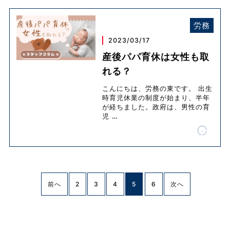
労務
2023/03/17
産後パパ育休は女性も取
れる？
こんにちは、労務の東です。 出生
時育児休業の制度が始まり、半年
が経ちました。政府は、男性の育
児
…
前へ
2
3
4
5
6
次へ